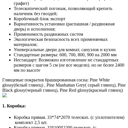
графит)
Телескопический погонаж, позволяющий крепить
наличник без гвоздей;
Коробочный блок экспорт
Вариативность установки (распашная / раздвижная
дверь) и исполнения;
Применимость раздвижных систем
Экологическая безопасность всех применяемых
материалов;
Универсальные двери для комнат, санузлов и кухни
Стандартные размеры: 600, 700, 800, 900 на 2000 мм
Нестандарт: Возможно изготовление не стандартных
размеров с шагом 5 см (не все модели). но не более 2400
мм по высоте
Глянцевые покрытия брашированная сосна: Pine White
glossy(белый глянец) , Pine Manhattan Grey( серый глянец), Pine
Black glossy(черный глянец), Pine Red glossy(красный глянец)
1. Коробка:
Коробка прямая. 33*74*2070 телескоп. (с уплотнителем)
комплект 2,5 шт.
Коробка прямая. 33*100*2200 телескоп. (с