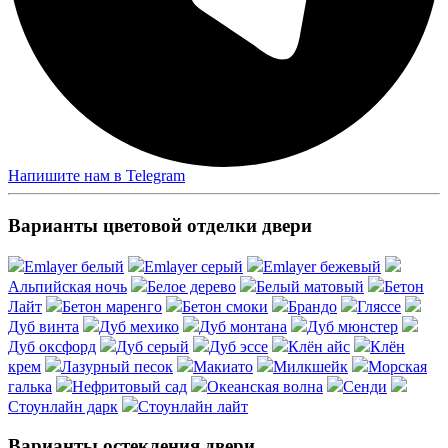
Напишите нам в Telegram
Варианты цветовой отделки двери
Emlayer белый
Emlayer серый
Emlayer бежевый
Альпийская ночь
Белое дерево
Белый матовый
Бетон
Лайт
Бетон маренго
Бетон смоки
Брандо
Гляссе
Дуб винта
Дуб мехико
Дуб монтана
Дуб мюнстер
Дуб оксфорд
Дуб серый
Дуб эссе
Клён айс
Клён
крем
Лазурный песок
Макиато
Милкшейк
Морская
галька
Нефритовый сад
Океанская волна
Сенди
Стоунлайн дарк
Стоунлайн лайт
Варианты остекления двери