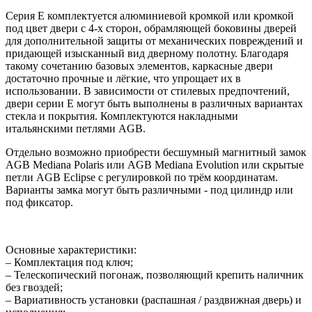
Серия E комплектуется алюминиевой кромкой или кромкой
под цвет двери с 4-х сторон, обрамляющей боковины дверей
для дополнительной защиты от механических повреждений и
придающей изысканный вид дверному полотну. Благодаря
такому сочетанию базовых элементов, каркасные двери
достаточно прочные и лёгкие, что упрощает их в
использовании. В зависимости от стилевых предпочтений,
двери серии E могут быть выполнены в различных вариантах
стекла и покрытия. Комплектуются накладными
итальянскими петлями AGB.
Отдельно возможно приобрести бесшумный магнитный замок
AGB Mediana Polaris или AGB Mediana Evolution или скрытые
петли AGB Eclipse с регулировкой по трём координатам.
Варианты замка могут быть различными - под цилиндр или
под фиксатор.
Основные характеристики:
– Комплектация под ключ;
– Телескопический погонаж, позволяющий крепить наличник
без гвоздей;
– Вариативность установки (распашная / раздвижная дверь) и