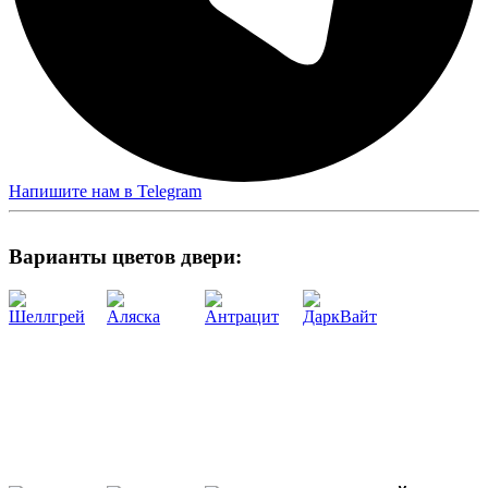
Напишите нам в Telegram
Варианты цветов двери:
Шеллгрей
Аляска
Антрацит
ДаркВайт