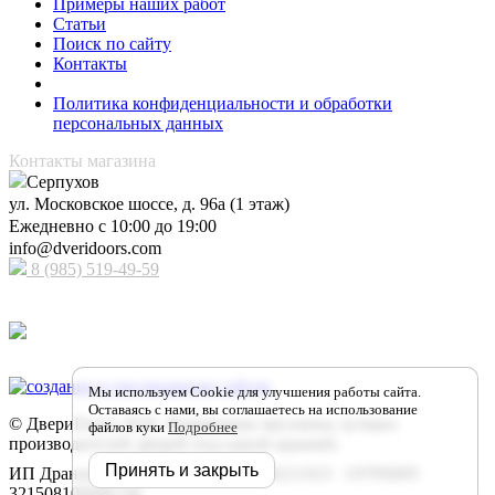
Примеры наших работ
Статьи
Поиск по сайту
Контакты
Политика конфиденциальности и обработки
персональных данных
Контакты магазина
Серпухов
ул. Московское шоссе, д. 96а (1 этаж)
Ежедневно с 10:00 до 19:00
info@dveridoors.com
8 (985) 519-49-59
Принимаем к оплате
Мы используем Cookie для улучшения работы сайта.
Оставаясь с нами, вы соглашаетесь на использование
© ДвериDoors 2026. Фирменные магазины лучших
файлов куки
Подробнее
производителей дверей под одной крышей.
Принять и закрыть
ИП Дранников М. Н. ИНН 504306211923 ОГРНИП
321508100086746